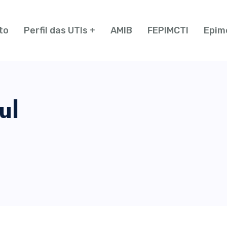
to
Perfil das UTIs
AMIB
FEPIMCTI
Epim
ul