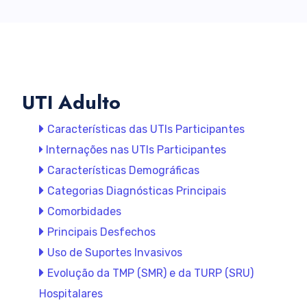
UTI Adulto
Características das UTIs Participantes
Internações nas UTIs Participantes
Características Demográficas
Categorias Diagnósticas Principais
Comorbidades
Principais Desfechos
Uso de Suportes Invasivos
Evolução da TMP (SMR) e da TURP (SRU)
Hospitalares