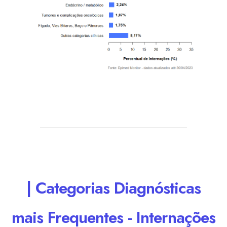
| Categorias Diagnósticas
mais Frequentes - Internações