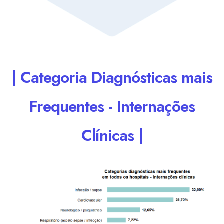
| Categoria Diagnósticas mais
Frequentes - Internações
Clínicas |