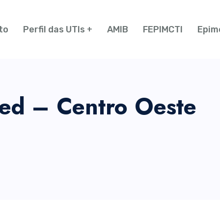
to
Perfil das UTIs
AMIB
FEPIMCTI
Epim
ped – Centro Oeste