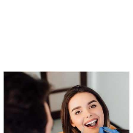
Nemo enim ipsam voluptatem quia voluptas sit
aspernatur aut odit aut fugit, sed quia consequuntur
magni dolores eos qui ratione voluptatem sequi
nesciunt. Neque porro quisquam est, qui dolorem ipsum
quia dolor sit amet, consectetur, adipisci velit, sed quia
non