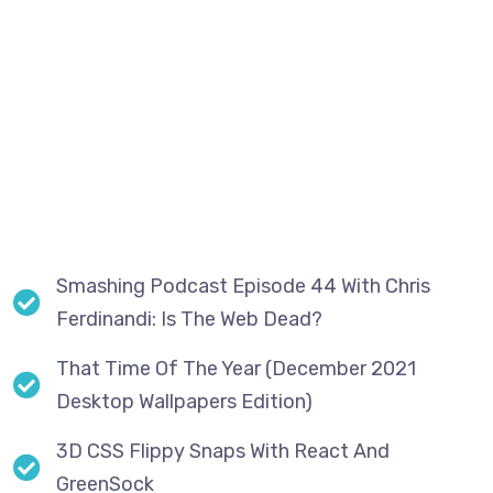
sit aspernatur aut odit aut fugit, sed quia
consequuntur magni dolores eos qui ratione
voluptatem sequi nesciunt. Neque porro quisquam est,
qui dolorem ipsum quia dolor sit amet, consectetur,
adipisci velit, sed quia non numquam eius modi tempora
incidunt ut labore et dolore magnam aliquam quaerat
voluptatem.
Smashing Podcast Episode 44 With Chris
Ferdinandi: Is The Web Dead?
That Time Of The Year (December 2021
Desktop Wallpapers Edition)
3D CSS Flippy Snaps With React And
GreenSock